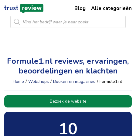
Blog
Alle categorieën
Producten
zoeken
Formule1.nl reviews, ervaringen,
beoordelingen en klachten
Home
/
Webshops
/
Boeken en magazines
/
Formule1.nl
Bezoek de website
10