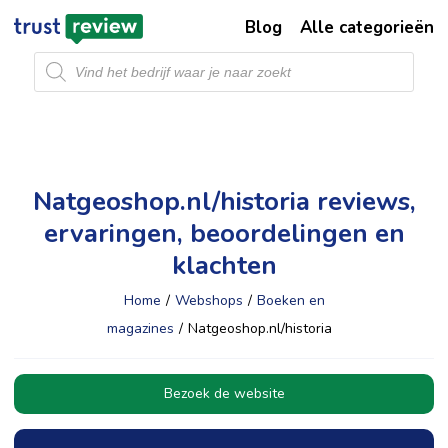
Blog
Alle categorieën
Producten
zoeken
Natgeoshop.nl/historia reviews,
ervaringen, beoordelingen en
klachten
Home
/
Webshops
/
Boeken en
magazines
/
Natgeoshop.nl/historia
Bezoek de website