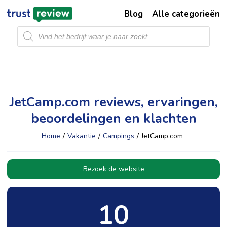
Blog
Alle categorieën
Producten
zoeken
JetCamp.com reviews, ervaringen,
beoordelingen en klachten
Home
/
Vakantie
/
Campings
/
JetCamp.com
Bezoek de website
10