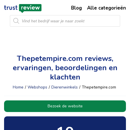
Blog
Alle categorieën
Producten
zoeken
Thepetempire.com reviews,
ervaringen, beoordelingen en
klachten
Home
/
Webshops
/
Dierenwinkels
/
Thepetempire.com
Bezoek de website