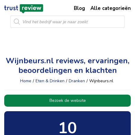
Blog
Alle categorieën
Producten
zoeken
Wijnbeurs.nl reviews, ervaringen,
beoordelingen en klachten
Home
/
Eten & Drinken
/
Dranken
/
Wijnbeurs.nl
Bezoek de website
10