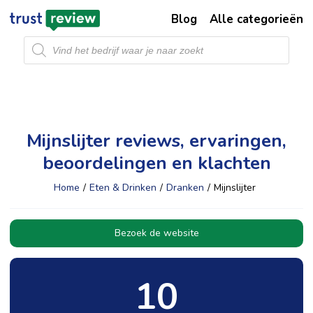
Blog
Alle categorieën
Producten
zoeken
Mijnslijter reviews, ervaringen,
beoordelingen en klachten
Home
/
Eten & Drinken
/
Dranken
/
Mijnslijter
Bezoek de website
10