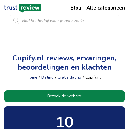
Blog
Alle categorieën
Producten
zoeken
Cupify.nl reviews, ervaringen,
beoordelingen en klachten
Home
/
Dating
/
Gratis dating
/
Cupify.nl
Bezoek de website
10