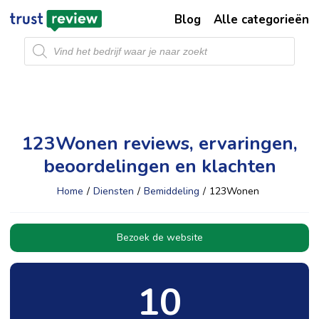
Blog
Alle categorieën
Producten
zoeken
123Wonen reviews, ervaringen,
beoordelingen en klachten
Home
/
Diensten
/
Bemiddeling
/
123Wonen
Bezoek de website
10