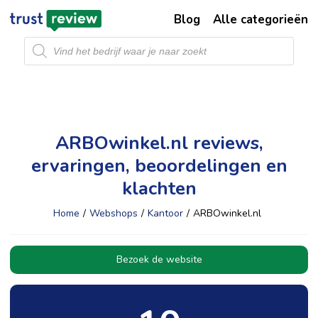
Blog
Alle categorieën
Producten
zoeken
ARBOwinkel.nl reviews,
ervaringen, beoordelingen en
klachten
Home
/
Webshops
/
Kantoor
/
ARBOwinkel.nl
Bezoek de website