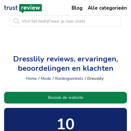
Blog
Alle categorieën
Producten
zoeken
Dresslily reviews, ervaringen,
beoordelingen en klachten
Home
/
Mode
/
Kledingwinkels
/
Dresslily
Bezoek de website
10