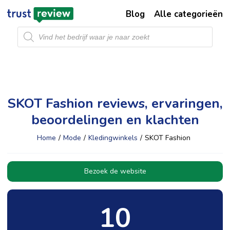
Blog
Alle categorieën
Producten
zoeken
SKOT Fashion reviews, ervaringen,
beoordelingen en klachten
Home
/
Mode
/
Kledingwinkels
/
SKOT Fashion
Bezoek de website
10