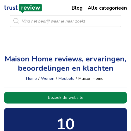
Blog
Alle categorieën
Producten
zoeken
Maison Home reviews, ervaringen,
beoordelingen en klachten
Home
/
Wonen
/
Meubels
/
Maison Home
Bezoek de website
10