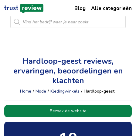
Blog
Alle categorieën
Producten
zoeken
Hardloop-geest reviews,
ervaringen, beoordelingen en
klachten
Home
/
Mode
/
Kledingwinkels
/
Hardloop-geest
Bezoek de website