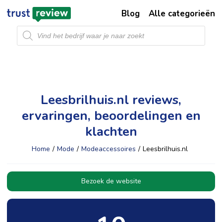
Blog
Alle categorieën
Producten
zoeken
Leesbrilhuis.nl reviews,
ervaringen, beoordelingen en
klachten
Home
/
Mode
/
Modeaccessoires
/
Leesbrilhuis.nl
Bezoek de website