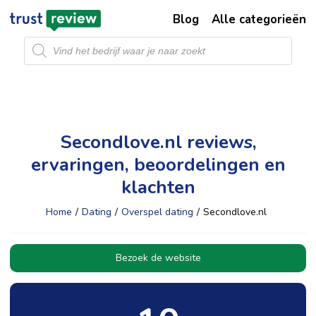
Blog
Alle categorieën
Producten
zoeken
Secondlove.nl reviews,
ervaringen, beoordelingen en
klachten
Home
/
Dating
/
Overspel dating
/
Secondlove.nl
Bezoek de website