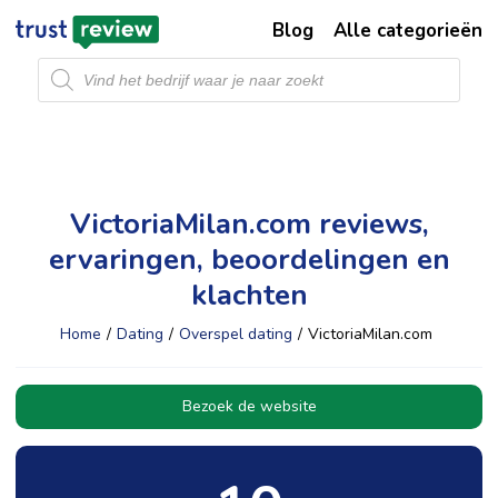
Blog
Alle categorieën
Producten
zoeken
VictoriaMilan.com reviews,
ervaringen, beoordelingen en
klachten
Home
/
Dating
/
Overspel dating
/
VictoriaMilan.com
Bezoek de website