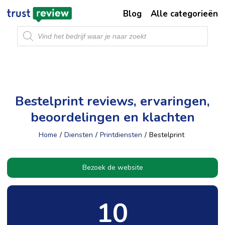
Blog
Alle categorieën
Producten
zoeken
Bestelprint reviews, ervaringen,
beoordelingen en klachten
Home
/
Diensten
/
Printdiensten
/
Bestelprint
Bezoek de website
10