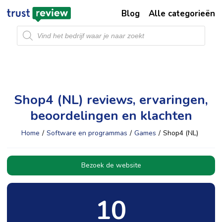
Blog
Alle categorieën
Producten
zoeken
Shop4 (NL) reviews, ervaringen,
beoordelingen en klachten
Home
/
Software en programmas
/
Games
/
Shop4 (NL)
Bezoek de website
10