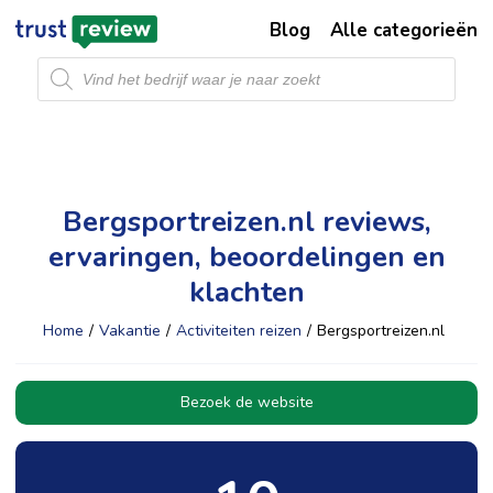
Blog
Alle categorieën
Producten
zoeken
Bergsportreizen.nl reviews,
ervaringen, beoordelingen en
klachten
Home
/
Vakantie
/
Activiteiten reizen
/
Bergsportreizen.nl
Bezoek de website