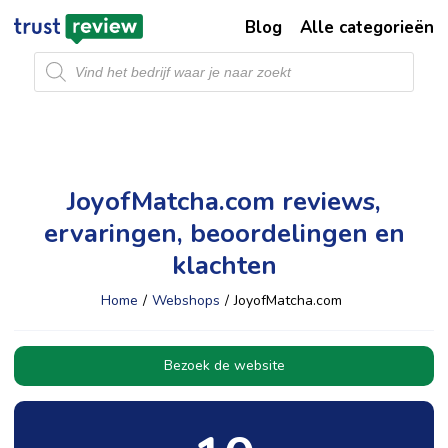
Blog
Alle categorieën
Producten
zoeken
JoyofMatcha.com reviews,
ervaringen, beoordelingen en
klachten
Home
/
Webshops
/
JoyofMatcha.com
Bezoek de website