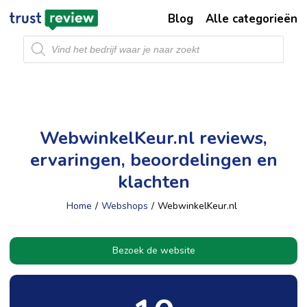
Blog
Alle categorieën
Producten
zoeken
WebwinkelKeur.nl reviews,
ervaringen, beoordelingen en
klachten
Home
/
Webshops
/
WebwinkelKeur.nl
Bezoek de website