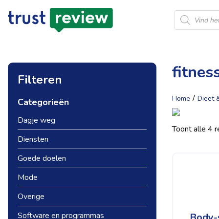
Producten
zoeken
fitnes
Filteren
/
Home
Dieet 
Categorieën
Dagje weg
Toont alle 4 
Diensten
Goede doelen
Mode
Overige
Software en programmas
Body-s