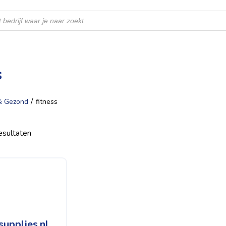
s
/
& Gezond
fitness
resultaten
upplies.nl