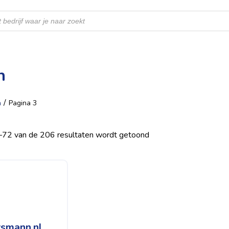
n
/
n
Pagina 3
–72 van de 206 resultaten wordt getoond
smann.nl