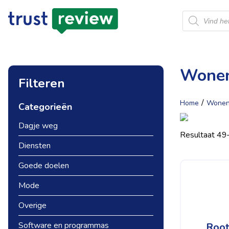
Producten
zoeken
Wone
Filteren
/
Home
Wone
Categorieën
Dagje weg
Resultaat 49
Diensten
Goede doelen
Mode
Overige
Software en programmas
Root