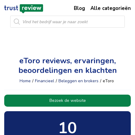
Blog
Alle categorieën
Producten
zoeken
eToro reviews, ervaringen,
beoordelingen en klachten
Home
/
Financieel
/
Beleggen en brokers
/
eToro
Bezoek de website
10