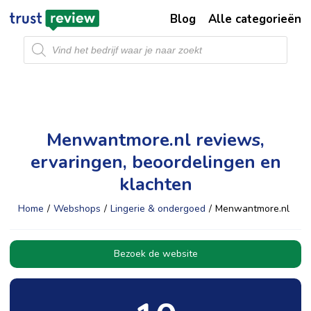
Blog
Alle categorieën
Producten
zoeken
Menwantmore.nl reviews,
ervaringen, beoordelingen en
klachten
Home
/
Webshops
/
Lingerie & ondergoed
/
Menwantmore.nl
Bezoek de website